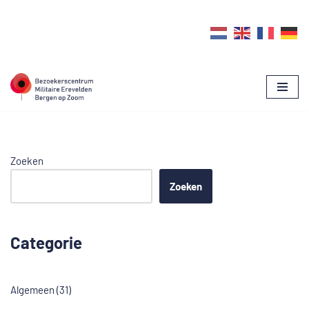
Ga
naar
de
inhoud
Zoeken
Zoeken
Categorie
Algemeen
(31)