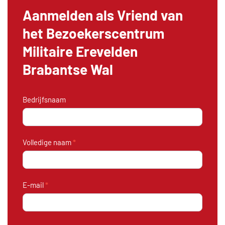
Aanmelden als Vriend van
het Bezoekerscentrum
Militaire Erevelden
Brabantse Wal
Aanmelding
Bedrijfsnaam
Vrienden
van
Volledige naam
*
E-mail
*