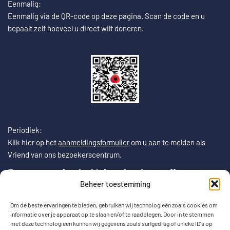
Eenmalig:
Eenmalig via de QR-code op deze pagina. Scan de code en u
bepaalt zelf hoeveel u direct wilt doneren.
Periodiek:
Klik hier op het
aanmeldingsformulier
om u aan te melden als
Vriend van ons bezoekerscentrum.
Doneren via de VriendenLoterij
Beheer toestemming
Om de beste ervaringen te bieden, gebruiken wij technologieën zoals cookies om
Speelt u al mee in de VriendenLoterij? Dan kunt u uw lot of loten
informatie over je apparaat op te slaan en/of te raadplegen. Door in te stemmen
koppelen aan onze Stichting. Dit kost u verder niets. Periodiek
met deze technologieën kunnen wij gegevens zoals surfgedrag of unieke ID's op