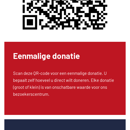
Eenmalige donatie
Scan deze QR-code voor een eenmalige donatie. U
bepaalt zelf hoeveel u direct wilt doneren. Elke donatie
(groot of klein) is van onschatbare waarde voor ons
bezoekerscentrum.